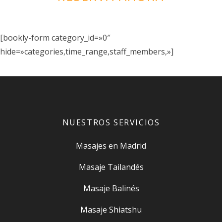
[bookly-form category_id=»0″
hide=»categories,time_range,staff_members,»]
NUESTROS SERVICIOS
Masajes en Madrid
Masaje Tailandés
Masaje Balinés
Masaje Shiatshu