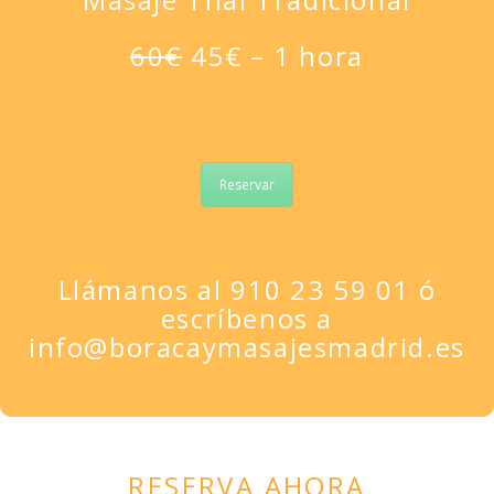
60€
45€ – 1 hora
Reservar
Llámanos al
910 23 59 01
ó
escríbenos a
info@boracaymasajesmadrid.es
RESERVA AHORA