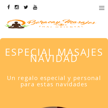
ESPECIAL MASAJES
NAVIDAD
Un regalo especial y personal
para estas navidades